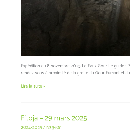
Expédition du 8 novembre 2025 Le Faux Gour Le guide : Pat
rendez-vous à proximité de la grotte du Gour Fumant et du
Lire la suite »
Fitoja – 29 mars 2025
Fitoja
–
2024-2025
/
N3@r0n