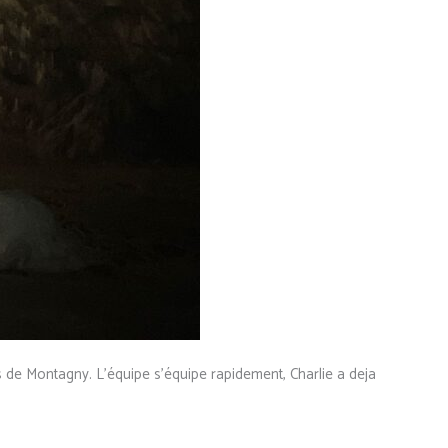
s de Montagny. L’équipe s’équipe rapidement, Charlie a deja