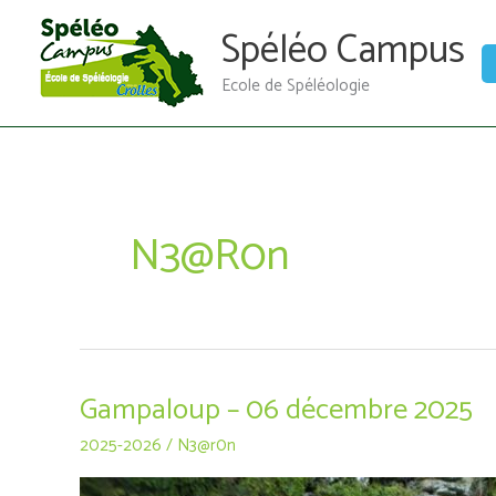
Aller
Spéléo Campus
au
contenu
Ecole de Spéléologie
N3@r0n
Gampaloup – 06 décembre 2025
Gampaloup
–
2025-2026
/
N3@r0n
06
décembre