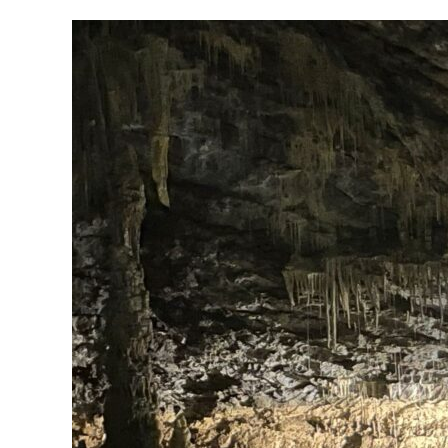
29
mars
2025