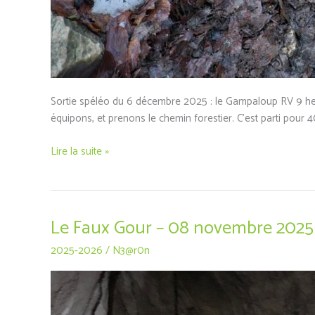
Sortie spéléo du 6 décembre 2025 : le Gampaloup RV 9 heu
équipons, et prenons le chemin forestier. C’est parti pou
Lire la suite »
Le Faux Gour – 08 novembre 2025
Le
Faux
2025-2026
/
N3@r0n
Gour
–
08
novembre